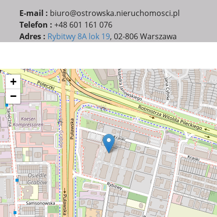
E-mail :
biuro@ostrowska.nieruchomosci.pl
Telefon :
+48 601 161 076
Adres :
Rybitwy 8A lok 19
, 02-806 Warszawa
+
−