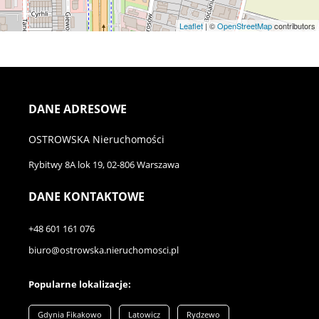
Leaflet
| ©
OpenStreetMap
contributors
DANE ADRESOWE
OSTROWSKA Nieruchomości
Rybitwy 8A lok 19
, 02-806 Warszawa
DANE KONTAKTOWE
+48 601 161 076
biuro@ostrowska.nieruchomosci.pl
Popularne lokalizacje:
Gdynia Fikakowo
Latowicz
Rydzewo